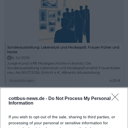
Sonderausstellung: Lebenslust und Modespaß. Frauen früher und
heute
6. Jul 2026
Junge Kunst trifft Modegeschichte in Branitz: Die
Sonderausstellung Lebenslust und Modespaß erzählt Frauenbilder
neu. Ab 06.07.2026, Eintritt 4 €. #Branitz #Ausstellung
Ausstellungen
4,00
€
cottbus-news.de -
Do Not Process My Personal
Information
If you wish to opt-out of the sale, sharing to third parties, or
processing of your personal or sensitive information for