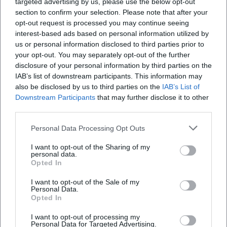
targeted advertising by us, please use the below opt-out
section to confirm your selection. Please note that after your
opt-out request is processed you may continue seeing
interest-based ads based on personal information utilized by
Aufnahmezustand. Sammlungszugänge aus den Jahren 2021-
us or personal information disclosed to third parties prior to
2025
your opt-out. You may separately opt-out of the further
6. Jul 2026
disclosure of your personal information by third parties on the
Neue Sammlungszugänge, starke Werkgruppen und klare
Kuratierung im BLMK Cottbus. Aufnahmezustand zeigt Kunst als
IAB’s list of downstream participants. This information may
lebendigen Prozess. 13.06.–16.08.2026, 4 €. #Kunst
also be disclosed by us to third parties on the
IAB’s List of
Downstream Participants
Ausstellungen
that may further disclose it to other
4,00
€
third parties.
Personal Data Processing Opt Outs
I want to opt-out of the Sharing of my
personal data.
Opted In
I want to opt-out of the Sale of my
Personal Data.
Opted In
I want to opt-out of processing my
Aufnahmezustand. Sammlungszugänge aus den Jahren 2021-
Personal Data for Targeted Advertising.