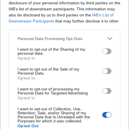
disclosure of your personal information by third parties on the
Häufig gestellte Fragen
IAB’s list of downstream participants. This information may
also be disclosed by us to third parties on the
IAB’s List of
Downstream Participants
that may further disclose it to other
Wann findet die Veranstaltung statt?
third parties.
Personal Data Processing Opt Outs
Wo genau ist der Veranstaltungsort?
I want to opt-out of the Sharing of my
personal data.
Was erwartet mich bei der Show?
Opted In
I want to opt-out of the Sale of my
Personal Data.
Wie viel kosten die Tickets?
Opted In
I want to opt-out of processing my
Ist die Veranstaltung barrierefrei zugänglich?
Personal Data for Targeted Advertising.
Opted In
Findet die Veranstaltung bei jedem Wetter statt?
I want to opt-out of Collection, Use,
Retention, Sale, and/or Sharing of my
Personal Data that Is Unrelated with the
Purposes for which it was collected.
Opted Out