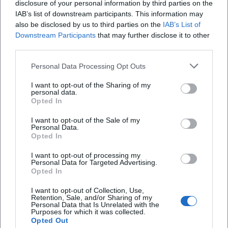
Häufig gestellte Fragen
disclosure of your personal information by third parties on the
IAB’s list of downstream participants. This information may
also be disclosed by us to third parties on the
IAB’s List of
Downstream Participants
that may further disclose it to other
Wann beginnt das Konzert?
third parties.
Personal Data Processing Opt Outs
Wo findet das Konzert statt?
I want to opt-out of the Sharing of my
personal data.
Was kann ich bei dem Konzert erwarten?
Opted In
I want to opt-out of the Sale of my
Wie viel kosten die Tickets?
Personal Data.
Opted In
Ist das Event barrierefrei zugänglich?
I want to opt-out of processing my
Personal Data for Targeted Advertising.
Opted In
Findet das Konzert drinnen statt?
I want to opt-out of Collection, Use,
Retention, Sale, and/or Sharing of my
Personal Data that Is Unrelated with the
Purposes for which it was collected.
Opted Out