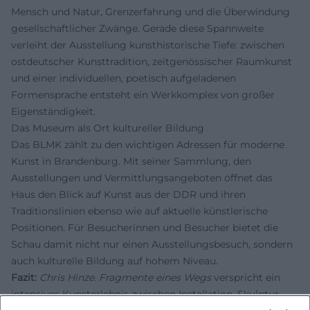
Mensch und Natur, Grenzerfahrung und die Überwindung
gesellschaftlicher Zwänge. Gerade diese Spannweite
verleiht der Ausstellung kunsthistorische Tiefe: zwischen
ostdeutscher Kunsttradition, zeitgenössischer Raumkunst
und einer individuellen, poetisch aufgeladenen
Formensprache entsteht ein Werkkomplex von großer
Eigenständigkeit.
Das Museum als Ort kultureller Bildung
Das BLMK zählt zu den wichtigen Adressen für moderne
Kunst in Brandenburg. Mit seiner Sammlung, den
Ausstellungen und Vermittlungsangeboten öffnet das
Haus den Blick auf Kunst aus der DDR und ihren
Traditionslinien ebenso wie auf aktuelle künstlerische
Positionen. Für Besucherinnen und Besucher bietet die
Schau damit nicht nur einen Ausstellungsbesuch, sondern
auch kulturelle Bildung auf hohem Niveau.
Fazit:
Chris Hinze. Fragmente eines Wegs
verspricht ein
intensives Kunsterlebnis zwischen Installation, Skulptur