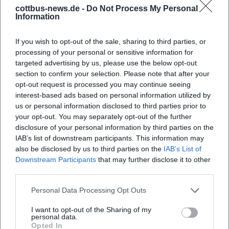
und Malerei. Wer Räume mit Augen, Körper und Geist
cottbus-news.de -
Do Not Process My Personal
erleben möchte, sollte diese Ausstellung im
Information
Dieselkraftwerk Cottbus live besuchen.
Offizielle Kanäle von Chris Hinze:
If you wish to opt-out of the sale, sharing to third parties, or
Instagram:
processing of your personal or sensitive information for
https://www.instagram.com/blmk.kunstmuseum/
targeted advertising by us, please use the below opt-out
section to confirm your selection. Please note that after your
Facebook:
https://www.facebook.com/blmk.kunstmuseum
opt-out request is processed you may continue seeing
YouTube: Kein offizielles Profil gefunden
interest-based ads based on personal information utilized by
Website:
https://www.blmk.de/programm/chris-hinze/
us or personal information disclosed to third parties prior to
Quellen:
your opt-out. You may separately opt-out of the further
BLMK - Chris Hinze Fragmente eines Wegs
disclosure of your personal information by third parties on the
BLMK - Offizielle Website
IAB’s list of downstream participants. This information may
Chris Hinze - Biografie und Werkübersicht
also be disclosed by us to third parties on the
IAB’s List of
Downstream Participants
that may further disclose it to other
Cottbus News - Veranstaltungseintrag
third parties.
Personal Data Processing Opt Outs
I want to opt-out of the Sharing of my
personal data.
Opted In