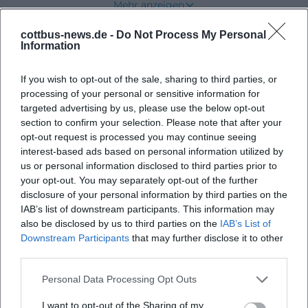
Mehr anzeigen
unspektakulär, für die Bau- und
Regionalgeschichte ist er jedoch sehr
cottbus-news.de -
Do Not Process My Personal
Information
Bevorstehende Veranstaltungen
aussagekräftig: Hier trifft eine frühe Feldsteinkirche
auf die Erinnerung an zwei ehemals eigenständige
If you wish to opt-out of the sale, sharing to third parties, or
Dörfer, die erst nach dem Wiener Kongress
processing of your personal or sensitive information for
targeted advertising by us, please use the below opt-out
zusammengelegt wurden. Willmersdorf wurde 1397
Keine Veranstaltungen gefunden
section to confirm your selection. Please note that after your
erstmals erwähnt, Stöbritz bereits 1346. Genau aus
opt-out request is processed you may continue seeing
dieser langen, vielschichtigen Entwicklung bezieht
interest-based ads based on personal information utilized by
us or personal information disclosed to third parties prior to
die Kirche ihre besondere Bedeutung, denn sie ist
your opt-out. You may separately opt-out of the further
nicht nur ein Gebäude, sondern ein sichtbarer
disclosure of your personal information by third parties on the
Anker der Ortsidentität. ([luckau.de]
IAB’s list of downstream participants. This information may
also be disclosed by us to third parties on the
IAB’s List of
(https://luckau.de/de/buergerportal/luckau-
Downstream Participants
that may further disclose it to other
ortsteile/artikel-ortsteil-willmersdorf-stoebritz.html))
third parties.
Geschichte der Dorfkirche Stöbritz und des Ortes
Personal Data Processing Opt Outs
Willmersdorf-Stöbritz
Wer die Dorfkirche Stöbritz verstehen will, muss
I want to opt-out of the Sharing of my