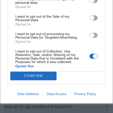
personal data.
zunächst den Ort verstehen, in dem sie steht.
Opted In
Willmersdorf und Stöbritz sind historisch
I want to opt-out of the Sale of my
eigenständige Siedlungen mit sehr
Personal Data.
Opted In
unterschiedlicher Überlieferung. Die Stadt Luckau
nennt für Willmersdorf eine erste urkundliche
I want to opt-out of processing my
Personal Data for Targeted Advertising.
Erwähnung im Jahr 1397, für Stöbritz sogar schon
Opted In
1346. Auch die Namen erzählen Geschichte:
I want to opt-out of Collection, Use,
Retention, Sale, and/or Sharing of my
Willmersdorf geht auf den Namen Wilhelm zurück,
Personal Data that Is Unrelated with the
Purposes for which it was collected.
Stöbritz auf eine sorbische Wurzel, die sinngemäß
Opted Out
als Siedlung mit Zäunen gedeutet wird. Dass beide
Häufig gestellte Fragen
Orte nach dem Wiener Kongress zusammengelegt
CONFIRM
wurden, zeigt, wie lange politische und
administrative Entwicklungslinien in Brandenburg
Wo liegt die Dorfkirche Willmersdorf-Stöbritz?
Data Deletion
Data Access
Privacy Policy
wirken können. Die Kirche steht also nicht einfach
in einem beliebigen Dorf, sondern in einem Ortsteil,
Wie alt ist die Dorfkirche Stöbritz?
dessen Identität aus mehreren historischen