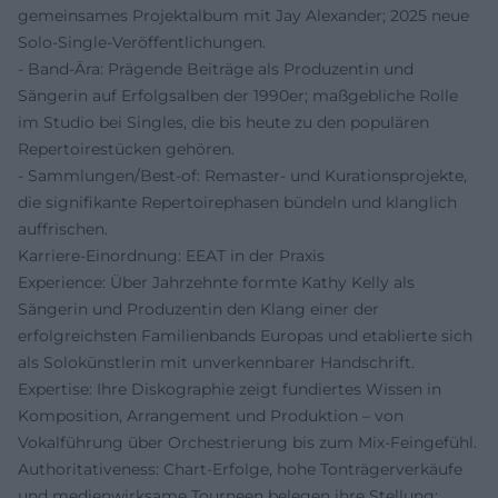
gemeinsames Projektalbum mit Jay Alexander; 2025 neue
Solo-Single-Veröffentlichungen.
- Band-Ära: Prägende Beiträge als Produzentin und
Sängerin auf Erfolgsalben der 1990er; maßgebliche Rolle
im Studio bei Singles, die bis heute zu den populären
Repertoirestücken gehören.
- Sammlungen/Best-of: Remaster- und Kurationsprojekte,
die signifikante Repertoirephasen bündeln und klanglich
auffrischen.
Karriere-Einordnung: EEAT in der Praxis
Experience: Über Jahrzehnte formte Kathy Kelly als
Sängerin und Produzentin den Klang einer der
erfolgreichsten Familienbands Europas und etablierte sich
als Solokünstlerin mit unverkennbarer Handschrift.
Expertise: Ihre Diskographie zeigt fundiertes Wissen in
Komposition, Arrangement und Produktion – von
Vokalführung über Orchestrierung bis zum Mix-Feingefühl.
Authoritativeness: Chart-Erfolge, hohe Tonträgerverkäufe
und medienwirksame Tourneen belegen ihre Stellung;