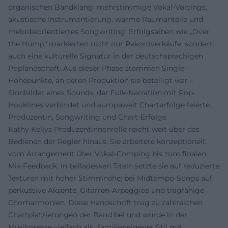
organischen Bandklang: mehrstimmige Vokal-Voicings,
akustische Instrumentierung, warme Raumanteile und
melodieorientiertes Songwriting. Erfolgsalben wie „Over
the Hump“ markierten nicht nur Rekordverkäufe, sondern
auch eine kulturelle Signatur in der deutschsprachigen
Poplandschaft. Aus dieser Phase stammen Single-
Höhepunkte, an deren Produktion sie beteiligt war –
Sinnbilder eines Sounds, der Folk-Narration mit Pop-
Hooklines verbindet und europaweit Charterfolge feierte.
Produzentin, Songwriting und Chart-Erfolge
Kathy Kellys Produzentinnenrolle reicht weit über das
Bedienen der Regler hinaus. Sie arbeitete konzeptionell:
vom Arrangement über Vokal-Comping bis zum finalen
Mix-Feedback. In balladesken Titeln setzte sie auf reduzierte
Texturen mit hoher Stimmnähe; bei Midtempo-Songs auf
perkussive Akzente, Gitarren-Arpeggios und tragfähige
Chorharmonien. Diese Handschrift trug zu zahlreichen
Chartplatzierungen der Band bei und wurde in der
Musikpresse vielfach als „familieneigener Stil mit