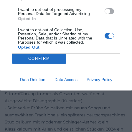
bewusste Erweiterung der eigenen Ausdrucksformen.
Aktuelle Projekte und Veröffentlichungen
I want to opt-out of processing my
Personal Data for Targeted Advertising.
Die jüngeren Jahre stehen für produktive Vielfalt: ein
Opted In
Klassik-Projekt mit Arien und sakralen Stücken; ein
I want to opt-out of Collection, Use,
gemeinsames Album mit Jay Alexander, das neue
Retention, Sale, and/or Sharing of my
Kompositionen und gefühlvolle Cover zusammenführt;
Personal Data that Is Unrelated with the
Purposes for which it was collected.
zudem neue Solo-Singles mit optimistischem Tonfall.
Opted Out
Parallel bleiben Konzertaktivitäten ein Kern: von Kirchen
und Theatern bis zu Open-Air-Formaten. Diese Projekte
CONFIRM
belegen eine vitale Musikkarriere, die Tradition, Gegenwart
und Publikumserwartung in Balance hält – und die
Erfahrung einer Produzentin aufnimmt, die
Data Deletion
Data Access
Privacy Policy
Klangarchitektur, Repertoiredramaturgie und
Stimmführung immer als Gesamtentwurf denkt.
Ausgewählte Diskographie (Kuratiert)
- Solowerke: Frühe Soloalben mit neuen Songs und
ausgewählten Traditionals; ein späteres deutschsprachiges
Studioalbum mit moderner Schlager-Ästhetik; ein
Klassikalbum mit Arien und geistlichen Stücken; 2024 ein