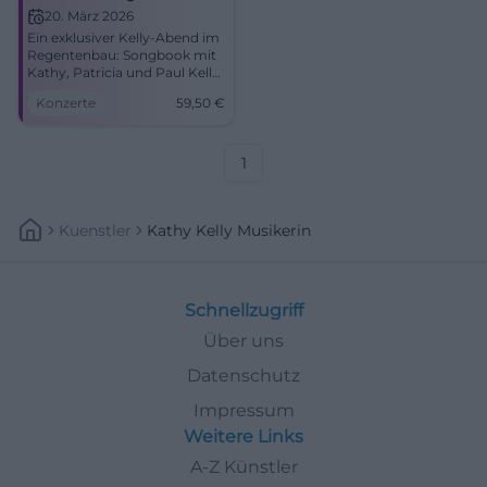
Concert
20. März 2026
Ein exklusiver Kelly‑Abend im
Regentenbau: Songbook mit
Kathy, Patricia und Paul Kelly.
Beginn 20:00 Uhr, Tickets ab
Konzerte
59,50
€
59,50 €. Große Gefühle,
perfekte Akustik – jetzt
buchen! #BadKissingen
1
Kuenstler
Kathy Kelly Musikerin
Schnellzugriff
Über uns
Datenschutz
Impressum
Weitere Links
A-Z Künstler