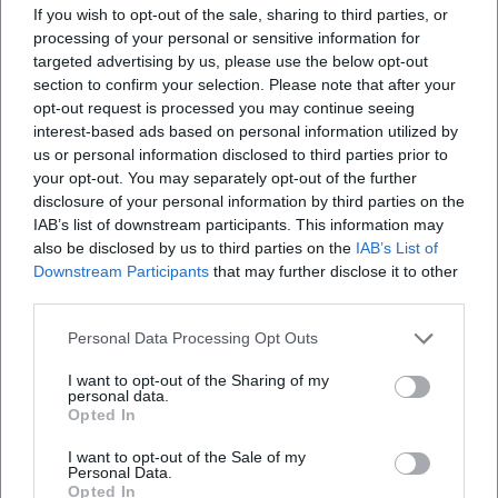
If you wish to opt-out of the sale, sharing to third parties, or
Drums und akustischen Ornamenten. Die Kompositionen
processing of your personal or sensitive information for
arbeiten mit klaren Tonika-Dominante-Bezügen, häufigen
targeted advertising by us, please use the below opt-out
Modulationen in die Paralleltonart und Bridge-Parts, die
section to confirm your selection. Please note that after your
textliche Akzente nach vorn ziehen.
opt-out request is processed you may continue seeing
Kultureller Einfluss und Rezeption
interest-based ads based on personal information utilized by
us or personal information disclosed to third parties prior to
Als musikalische Leitfigur einer europaweit bekannten
your opt-out. You may separately opt-out of the further
Familienband wurde Kathy Kelly zur Botschafterin eines
disclosure of your personal information by third parties on the
grenzüberschreitenden Pop-Folk-Verständnisses – mit
IAB’s list of downstream participants. This information may
Texten in mehreren Sprachen und einer großen Nähe zu
also be disclosed by us to third parties on the
IAB’s List of
kirchlichen, traditionellen und volksmusikalischen
Downstream Participants
that may further disclose it to other
Kontexten. In Deutschland, Benelux und weiteren Regionen
third parties.
prägte sie eine Fanbasis, die Mehrstimmigkeit,
Personal Data Processing Opt Outs
Familienharmonie und handwerkliche Musikalität schätzt.
Presseberichte hoben wiederholt die Produktionserfolge
I want to opt-out of the Sharing of my
personal data.
und ihre Rolle als künstlerische Stabilitätsachse hervor. Ihr
Opted In
Fortgang in die Klassik sowie die Hinwendung zum
modernen Schlager belegen künstlerische
I want to opt-out of the Sale of my
Personal Data.
Entwicklungslust jenseits des Nostalgischen – eine
Opted In